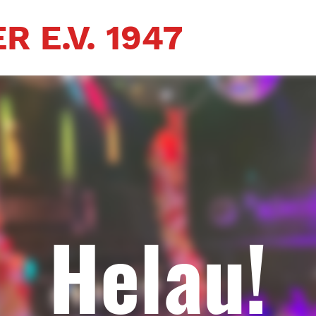
R E.V. 1947
Helau!