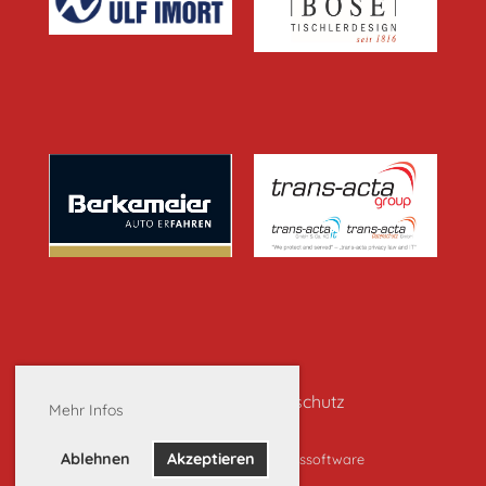
Impressum
|
Datenschutz
Mehr Infos
Ablehnen
Akzeptieren
Erstellt mit ClubDesk Vereinssoftware